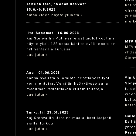
Taiteen talo, ”Sodan kasvot”
Kai S
15.6.-6.8.2023
öljyv
Katso video näyttelytilasta »
yritt
muike
Ilta-Sanomat | 16.06.2023
Kaj Stenvallin Putin-aiheiset taulut koottiin
MTV U
näyttelyksi. 122 sotaa käsittelevää teosta on
MTV:n
nyt nähtävillä Turussa.
yhdes
Lue juttu »
Stenv
Apu | 04.06.2023
Yle A
Kansainvälistä huomiota herättäneet työt
Sonja
kommentoivat Venäjän hyökkäyssotaa ja
taide
maailmaa ravisuttavan kriisin taustoja.
video
Lue juttu »
kultt
Katso
Turku.fi | 21.04.2023
Galle
Kaj Stenvallin Ukraina-maalaukset laajasti
Esill
esille Turkuun
yhtee
Lue juttu »
Faces