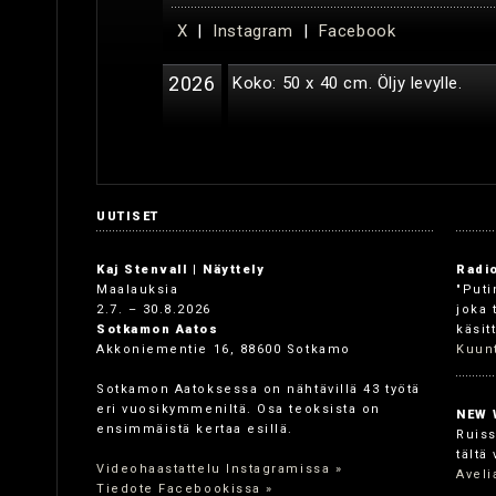
X
|
Instagram
|
Facebook
2026
Koko: 50 x 40 cm. Öljy levylle.
UUTISET
Kaj Stenvall | Näyttely
Radio
Maalauksia
"Puti
2.7. – 30.8.2026
joka 
Sotkamon Aatos
käsit
Akkoniementie 16, 88600 Sotkamo
Kuunt
Sotkamon Aatoksessa on nähtävillä 43 työtä
eri vuosikymmeniltä. Osa teoksista on
NEW 
ensimmäistä kertaa esillä.
Ruiss
tältä
Videohaastattelu Instagramissa »
Aveli
Tiedote Facebookissa »