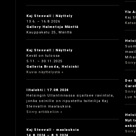
Yle A
Kaj Stenvall | Näyttely
Kaj S
13.6. – 16.8.2026
Katso
Gallery Halmetoja Mänttä
Kauppakatu 25, Mänttä
Helsi
Suoma
Kaj Stenvall | Näyttely
maail
Kevät on tulossa
Mihai
5.11. – 30.11.2025
Siirry
Galleria Bronda, Helsinki
Kuvia näyttelystä »
Der S
Carol
Iltalehti | 17.08.2024
Siirr
Helsingin Ullanlinnassa sijaitsee ravintola,
Lue h
jonka seinille on ripustettu taiteilija Kaj
Stenvallin maalauksia.
Siirry artikkeliin »
Helsi
Nyt t
anko
Kaj Stenvall - maalauksia
Siirry
14.8.2024 – 8.9.2024