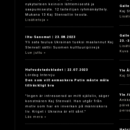
nykytaiteen keinoin lähtemisestä ja
Galle
saapumisesta. 12 taiteilijan ryhmänäyttely.
Kaj S
Mukana 13 Kaj Stenvallin teosta.
Lisät
Lisätietoja »
Galle
Ilta-Sanomat | 23.08.2023
23.-3
Yli sata taulua Ukrainan tueksi maalannut Kaj
Lisät
Stenvall sättii Suomen kulttuuripiirejä
Kuva 
Lue juttu »
Hufvudstadsbladet | 22.07.2023
Yle Å
Lördag Intervju
Kaj S
Den som vill avmaskera Putin måste måla
tillräckligt bra
Yle.f
"Ingen är intresserad av mitt själsliv, säger
Ankka
konstnären Kaj Stenvall. Han utgår från
päivä
motiv som har en inverkan på människors
perso
liv. Kriget i Ukraina är ett sånt."
Läs mera »
Helsi