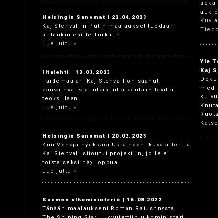
sekä 
aukio
Helsingin Sanomat | 22.04.2023
Kuvia
Kaj Stenvallin Putin-maalaukset tuodaan
Tiedo
sittenkin esille Turkuun
Lue juttu »
Yle T
Kaj S
Iltalehti | 13.03.2023
Dokum
Taidemaalari Kaj Stenvall on saanut
medit
kansainvälistä julkisuutta kantaaottavilla
kuivu
teoksillaan.
Knuta
Lue juttu »
Ruots
Katso
Helsingin Sanomat | 20.02.2023
Kun Venäjä hyökkäsi Ukrainaan, kuvataiteilija
Kaj Stenvall sitoutui projektiin, jolle ei
toistaiseksi näy loppua.
Lue juttu »
Suomen ulkoministeriö | 16.08.2022
Tänään maalaukseni Roman Ratushnysta,
The Shining Star, luovutettiin ulkoministeri