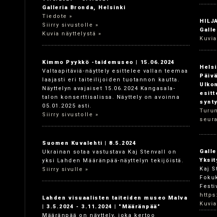
Galleria Bronda, Helsinki
Tiedote »
HILJ
Siirry sivustolle »
Galle
Kuvia näyttelystä »
Kuvia
Kimmo Pyykkö -taidemuseo | 15.06.2024
Helsi
Valtaapitäviä-näyttely esittelee vallan teemaa
Päivä
laajasti eri taiteilijoiden tuotannon kautta.
Ulko
Näyttelyn avajaiset 15.06.2024 Kangasala-
esit
talon konserttisalissa. Näyttely on avoinna
synt
05.01.2025 asti.
Turun
Siirry sivustolle »
seura
Suomen Kuvalehti | 8.5.2024
Galle
Ukrainan sotaa vastustava Kaj Stenvall on
Yksit
yksi Lahden Määränpää-näyttelyn tekijöistä.
Kaj S
Siirry sivulle »
Foku
Festi
https
Lahden visuaalisten taiteiden museo Malva
Kuvia
| 3.5.2024 - 3.11.2024 | "Määränpää"
Määränpää on näyttely, joka kertoo