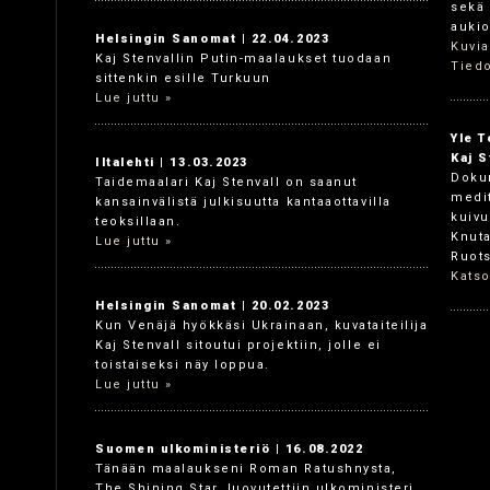
sekä 
aukio
Helsingin Sanomat | 22.04.2023
Kuvia
Kaj Stenvallin Putin-maalaukset tuodaan
Tiedo
sittenkin esille Turkuun
Lue juttu »
Yle T
Kaj S
Iltalehti | 13.03.2023
Dokum
Taidemaalari Kaj Stenvall on saanut
medit
kansainvälistä julkisuutta kantaaottavilla
kuivu
teoksillaan.
Knuta
Lue juttu »
Ruots
Katso
Helsingin Sanomat | 20.02.2023
Kun Venäjä hyökkäsi Ukrainaan, kuvataiteilija
Kaj Stenvall sitoutui projektiin, jolle ei
toistaiseksi näy loppua.
Lue juttu »
Suomen ulkoministeriö | 16.08.2022
Tänään maalaukseni Roman Ratushnysta,
The Shining Star, luovutettiin ulkoministeri