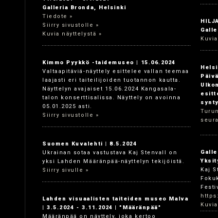
Galleria Bronda, Helsinki
Tiedote »
HILJ
Siirry sivustolle »
Galle
Kuvia näyttelystä »
Kuvia
Kimmo Pyykkö -taidemuseo | 15.06.2024
Helsi
Valtaapitäviä-näyttely esittelee vallan teemaa
Päivä
laajasti eri taiteilijoiden tuotannon kautta.
Ulko
Näyttelyn avajaiset 15.06.2024 Kangasala-
esit
talon konserttisalissa. Näyttely on avoinna
synt
05.01.2025 asti.
Turun
Siirry sivustolle »
seura
Suomen Kuvalehti | 8.5.2024
Galle
Ukrainan sotaa vastustava Kaj Stenvall on
Yksit
yksi Lahden Määränpää-näyttelyn tekijöistä.
Kaj S
Siirry sivulle »
Foku
Festi
https
Lahden visuaalisten taiteiden museo Malva
Kuvia
| 3.5.2024 - 3.11.2024 | "Määränpää"
Määränpää on näyttely, joka kertoo