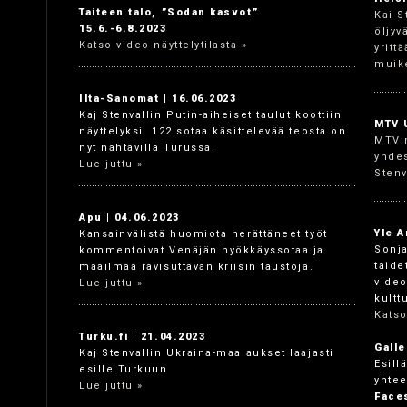
Taiteen talo, ”Sodan kasvot”
Kai S
15.6.-6.8.2023
öljyv
Katso video näyttelytilasta »
yritt
muike
Ilta-Sanomat | 16.06.2023
Kaj Stenvallin Putin-aiheiset taulut koottiin
MTV U
näyttelyksi. 122 sotaa käsittelevää teosta on
MTV:n
nyt nähtävillä Turussa.
yhdes
Lue juttu »
Stenv
Apu | 04.06.2023
Yle A
Kansainvälistä huomiota herättäneet työt
Sonja
kommentoivat Venäjän hyökkäyssotaa ja
taide
maailmaa ravisuttavan kriisin taustoja.
video
Lue juttu »
kultt
Katso
Turku.fi | 21.04.2023
Galle
Kaj Stenvallin Ukraina-maalaukset laajasti
Esill
esille Turkuun
yhtee
Lue juttu »
Faces