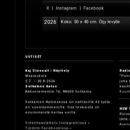
X
|
Instagram
|
Facebook
2026
Koko: 50 x 40 cm. Öljy levylle.
UUTISET
Kaj Stenvall | Näyttely
Radio
Maalauksia
"Puti
2.7. – 30.8.2026
joka 
Sotkamon Aatos
käsit
Akkoniementie 16, 88600 Sotkamo
Kuunt
Sotkamon Aatoksessa on nähtävillä 43 työtä
eri vuosikymmeniltä. Osa teoksista on
NEW 
ensimmäistä kertaa esillä.
Ruiss
tältä
Videohaastattelu Instagramissa »
Aveli
Tiedote Facebookissa »