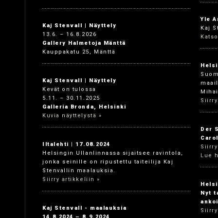
Yle A
Kaj Stenvall | Näyttely
Kaj S
13.6. – 16.8.2026
Katso
Gallery Halmetoja Mänttä
Kauppakatu 25, Mänttä
Helsi
Suoma
Kaj Stenvall | Näyttely
maail
Kevät on tulossa
Mihai
5.11. – 30.11.2025
Siirry
Galleria Bronda, Helsinki
Kuvia näyttelystä »
Der S
Carol
Iltalehti | 17.08.2024
Siirr
Helsingin Ullanlinnassa sijaitsee ravintola,
Lue h
jonka seinille on ripustettu taiteilija Kaj
Stenvallin maalauksia.
Siirry artikkeliin »
Helsi
Nyt t
anko
Kaj Stenvall - maalauksia
Siirry
14.8.2024 – 8.9.2024