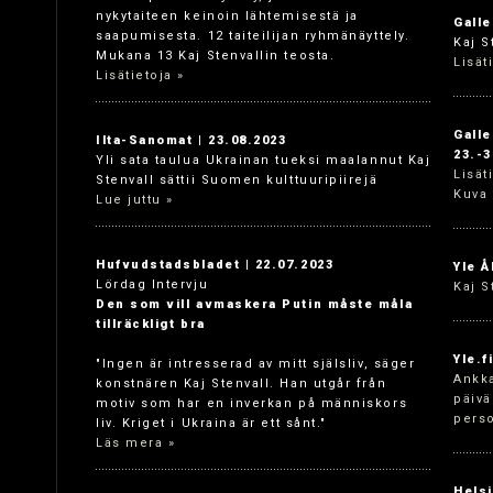
nykytaiteen keinoin lähtemisestä ja
Galle
saapumisesta. 12 taiteilijan ryhmänäyttely.
Kaj S
Mukana 13 Kaj Stenvallin teosta.
Lisät
Lisätietoja »
Galle
Ilta-Sanomat | 23.08.2023
23.-3
Yli sata taulua Ukrainan tueksi maalannut Kaj
Lisät
Stenvall sättii Suomen kulttuuripiirejä
Kuva 
Lue juttu »
Hufvudstadsbladet | 22.07.2023
Yle Å
Lördag Intervju
Kaj S
Den som vill avmaskera Putin måste måla
tillräckligt bra
Yle.f
"Ingen är intresserad av mitt själsliv, säger
Ankka
konstnären Kaj Stenvall. Han utgår från
päivä
motiv som har en inverkan på människors
perso
liv. Kriget i Ukraina är ett sånt."
Läs mera »
Helsi