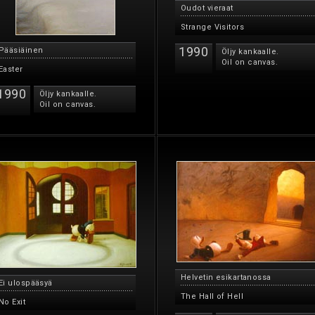
Oudot vieraat
Strange Visitors
1990
Pääsiäinen
Öljy kankaalle.
Oil on canvas.
Easter
1990
Öljy kankaalle.
Oil on canvas.
Helvetin esikartanossa
Ei ulospääsyä
The Hall of Hell
No Exit