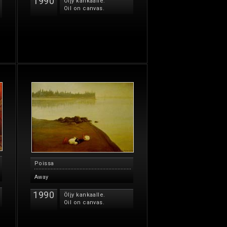
1990
Öljy kankaalle.
Oil on canvas.
Poissa
Away
1990
Öljy kankaalle.
Oil on canvas.