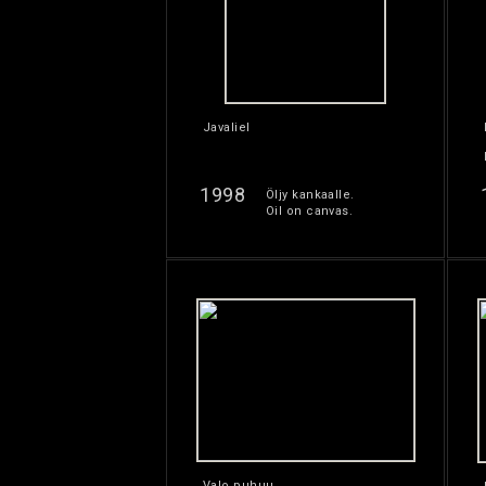
Javaliel
1998
Öljy kankaalle.
Oil on canvas.
Valo puhuu