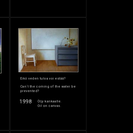
Eikö veden tuloa voi estää?
Can´t the coming of the water be
prevented?
1998
Öljy kankaalle.
Oil on canvas.