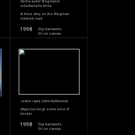
Harha-askel Wegmanin
viitoittamalla tiellä
A false step on the Wegman-
marked road
1998
Öljy kankaalle.
Oil on canvas.
Jotain rajaa (lähestyttäessä)
(Approaching) some kind of
border
1998
Öljy kankaalle.
Oil on canvas.