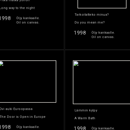
Pitkä matka yöhön
Long way to the night
Tarkoitatteko minua?
1998
Öljy kankaalle.
Oil on canvas.
Do you mean me?
1998
Öljy kankaalle.
Oil on canvas.
Ovi auki Euroopassa
Lämmin kylpy
The Door is Open in Europe
A Warm Bath
1998
Öljy kankaalle.
1998
Öljy kankaalle.