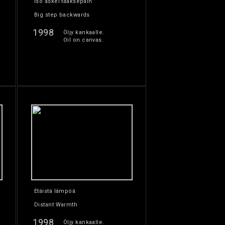
Iso askel taaksepäin
Big step backwards
1998
Öljy kankaalle.
Oil on canvas.
Etäistä lämpöä
Distant Warmth
1998
Öljy kankaalle.