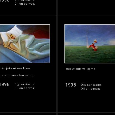
Oil on canvas.
Hän joka näkee liikaa
Heavy survival game
He who sees too much
1998
1998
Öljy kankaalle.
Öljy kankaalle.
Oil on canvas.
Oil on canvas.