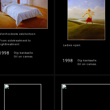
Vierihoidosta valohoitoon
From sidetreatment to
lighttreatment
Ladies open
1998
Öljy kankaalle.
Oil on canvas.
1998
Öljy kankaalle.
Oil on canvas.