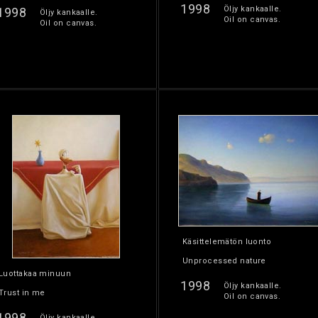
1998
Öljy kankaalle.
1998
Öljy kankaalle.
Oil on canvas.
Oil on canvas.
Käsittelemätön luonto
Unprocessed nature
Luottakaa minuun
1998
Öljy kankaalle.
Trust in me
Oil on canvas.
1998
Öljy kankaalle.