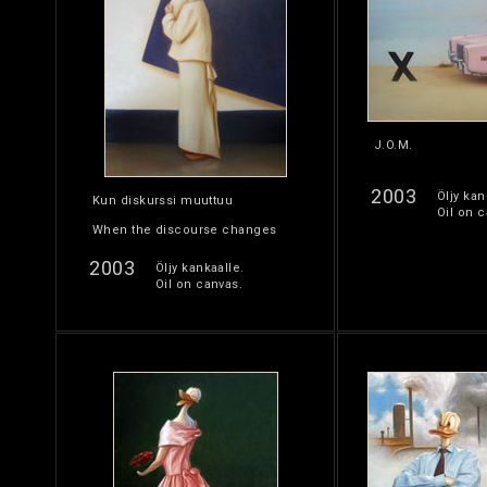
J.O.M.
2003
Öljy kan
Kun diskurssi muuttuu
Oil on c
When the discourse changes
2003
Öljy kankaalle.
Oil on canvas.