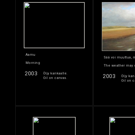
Aamu
Sää voi muuttua, 
Morning
The weather may c
2003
Öljy kankaalle.
2003
Öljy kan
Oil on canvas.
Oil on c