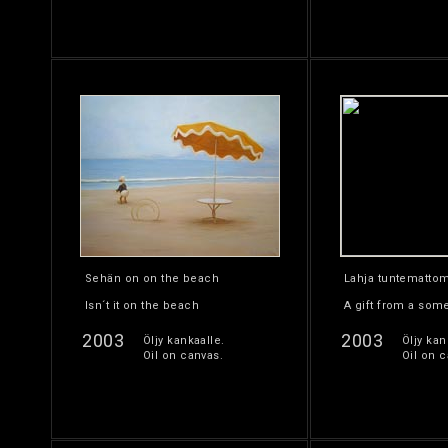
Sehän on on the beach
Lahja tuntemattom
Isn´t it on the beach
A gift from a so
2003
2003
Öljy kankaalle.
Öljy kan
Oil on canvas.
Oil on c