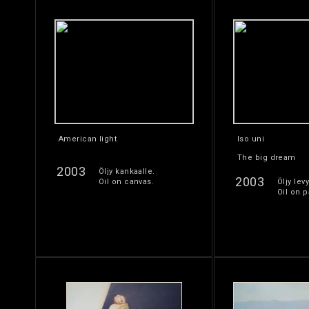
American light
Iso uni
The big dream
2003
Öljy kankaalle.
2003
Oil on canvas.
Öljy levy
Oil on p