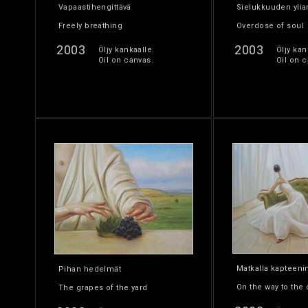
Vapaastihengittävä
Sielukkuuden yli
Freely breathing
Overdose of soul
2003
2003
Öljy kankaalle.
Öljy kan
Oil on canvas.
Oil on c
Matkalla kapteenin
Pihan hedelmät
On the way to the 
The grapes of the yard