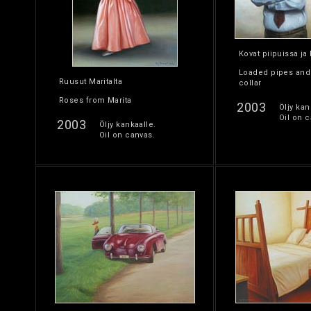
Kovat piipuissa ja
Loaded pipes and
Ruusut Maritalta
collar
Roses from Marita
2003
Öljy kan
Oil on c
2003
Öljy kankaalle.
Oil on canvas.