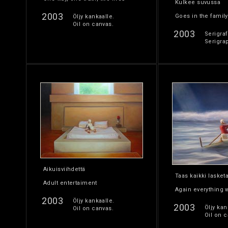
Kulkee suvussa
2003
Goes in the family
Öljy kankaalle.
Oil on canvas.
2003
Serigraf
Serigra
Aikuisviihdettä
Taas kaikki lasket
Adult entertaiment
Again everything 
2003
Öljy kankaalle.
2003
Öljy kan
Oil on canvas.
Oil on c