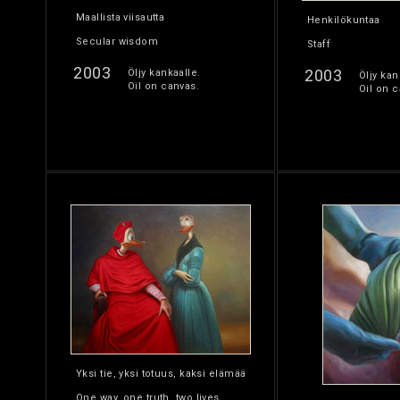
Maallista viisautta
Henkilökuntaa
Secular wisdom
Staff
2003
2003
Öljy kankaalle.
Öljy kan
Oil on canvas.
Oil on c
Yksi tie, yksi totuus, kaksi elämää
One way, one truth, two lives