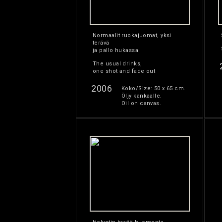
Normaalit ruokajuomat, yksi
terävä
ja pallo hukassa
The usual drinks,
one shot and fade out
2006
Koko/Size: 50 x 65 cm.
Öljy kankaalle.
Oil on canvas.