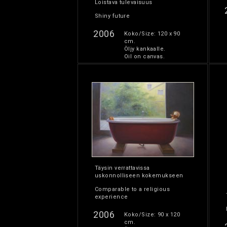
Loistava tulevaisuus
Shiny future
2006
Koko/Size: 120 x 90
cm.
Öljy kankaalle.
Oil on canvas.
Täysin verrattavissa
uskonnolliseen kokemukseen
Comparable to a religious
experience
2006
Koko/Size: 90 x 120
cm.