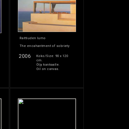
Raittiuden lumo
The encahantment of sobriety
2006
Koko/Size: 90 x 120
cm.
Öljy kankaalle.
Oil on canvas.