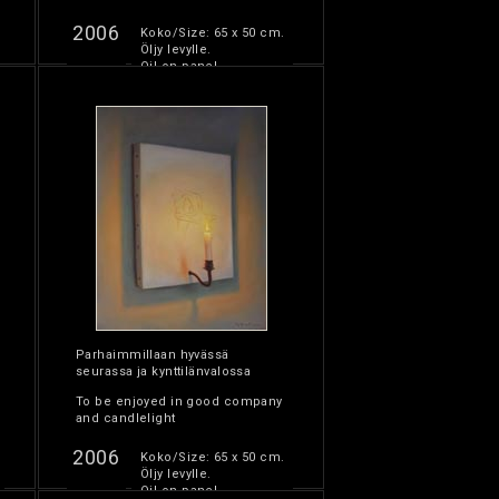
2006
Koko/Size: 65 x 50 cm.
Öljy levylle.
Oil on panel.
Parhaimmillaan hyvässä
seurassa ja kynttilänvalossa
To be enjoyed in good company
and candlelight
2006
Koko/Size: 65 x 50 cm.
Öljy levylle.
Oil on panel.