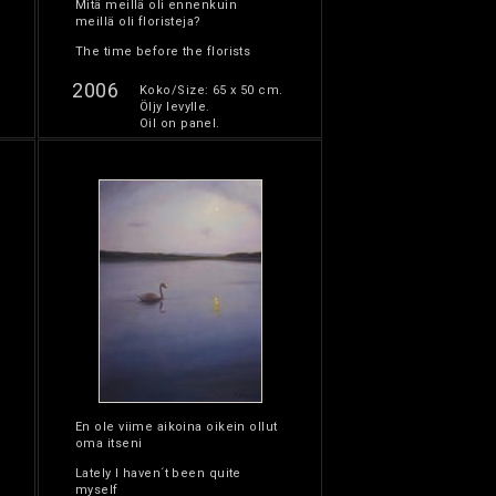
Mitä meillä oli ennenkuin
meillä oli floristeja?
The time before the florists
2006
Koko/Size: 65 x 50 cm.
Öljy levylle.
Oil on panel.
En ole viime aikoina oikein ollut
oma itseni
Lately I haven´t been quite
myself