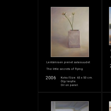
Lentämisen pienet salaisuudet
The little secrets of flying
2006
Koko/Size: 65 x 50 cm.
Öljy levylle.
Oil on panel.