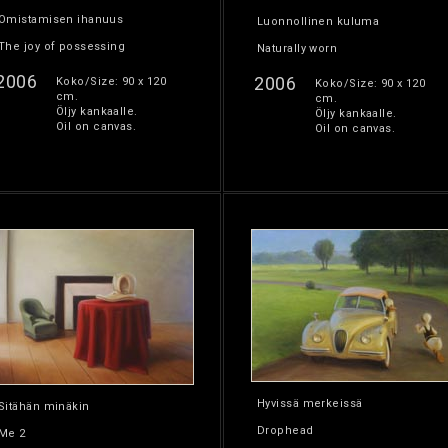
Omistamisen ihanuus
Luonnollinen kuluma
The joy of possessing
Naturally worn
2006
2006
Koko/Size: 90 x 120
Koko/Size: 90 x 120
cm.
cm.
Öljy kankaalle.
Öljy kankaalle.
Oil on canvas.
Oil on canvas.
Hyvissä merkeissä
Sitähän minäkin
Drophead
Me 2