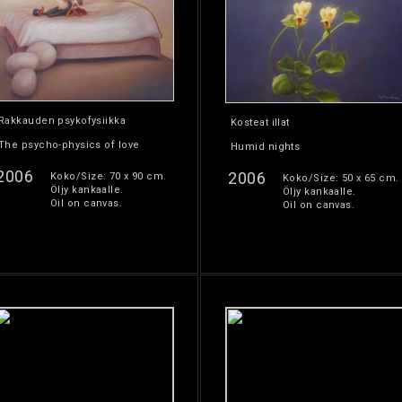
Rakkauden psykofysiikka
Kosteat illat
The psycho-physics of love
Humid nights
2006
2006
Koko/Size: 70 x 90 cm.
Koko/Size: 50 x 65 cm.
Öljy kankaalle.
Öljy kankaalle.
Oil on canvas.
Oil on canvas.