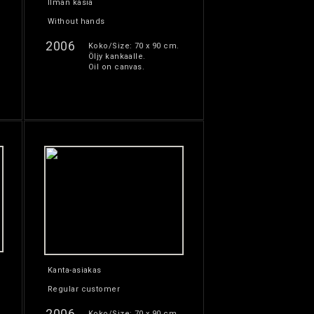
Ilman käsiä
Without hands
2006
Koko/Size: 70 x 90 cm.
Öljy kankaalle.
Oil on canvas.
Kanta-asiakas
Regular customer
2006
Koko/Size: 70 x 90 cm.