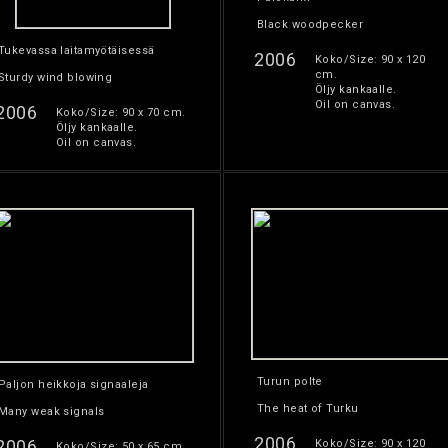
Black woodpecker
Tukevassa laitamyötäisessä
2006
Koko/Size: 90 x 120
cm.
Sturdy wind blowing
Öljy kankaalle.
Oil on canvas.
2006
Koko/Size: 90 x 70 cm.
Öljy kankaalle.
Oil on canvas.
Turun polte
Paljon heikkoja signaaleja
The heat of Turku
Many weak signals
2006
2006
Koko/Size: 90 x 120
Koko/Size: 50 x 65 cm.