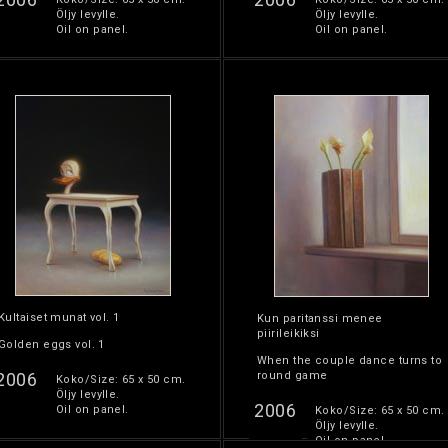
Öljy levylle.
Öljy levylle.
Oil on panel.
Oil on panel.
Kultaiset munat vol. 1
Kun paritanssi menee
piirileikiksi
Golden eggs vol. 1
When the couple dance turns to
2006
round game
Koko/Size: 65 x 50 cm.
Öljy levylle.
2006
Oil on panel.
Koko/Size: 65 x 50 cm.
Öljy levylle.
Oil on panel.