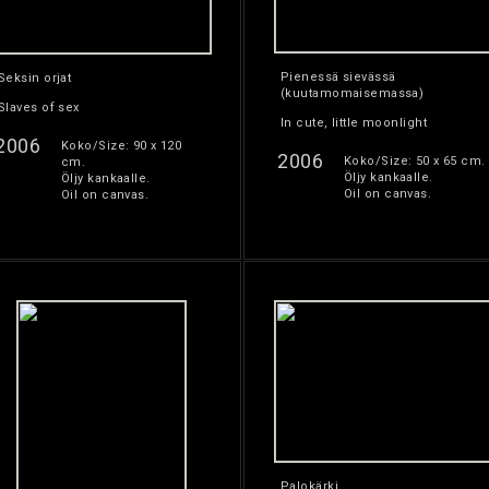
Pienessä sievässä
Seksin orjat
(kuutamomaisemassa)
Slaves of sex
In cute, little moonlight
2006
Koko/Size: 90 x 120
2006
Koko/Size: 50 x 65 cm.
cm.
Öljy kankaalle.
Öljy kankaalle.
Oil on canvas.
Oil on canvas.
Palokärki