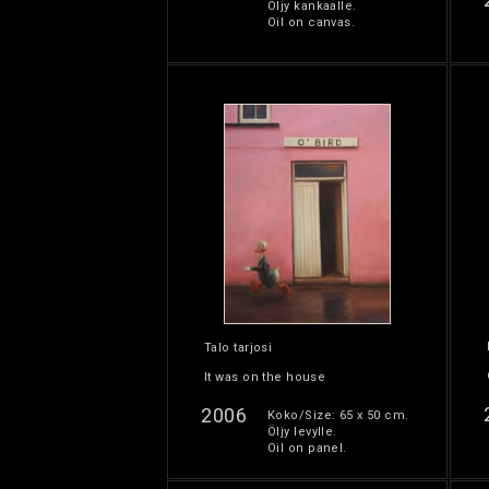
Öljy kankaalle.
Oil on canvas.
Talo tarjosi
It was on the house
2006
Koko/Size: 65 x 50 cm.
Öljy levylle.
Oil on panel.