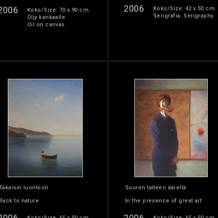
2006
2006
Koko/Size: 42 x 50 cm.
Koko/Size: 70 x 90 cm.
Serigrafia. Serigraphy.
Öljy kankaalle.
Oil on canvas.
Takaisin luontoon
Suuren taiteen äärellä
Back to nature
In the presence of great art
2006
2006
Koko/Size: 65 x 50 cm.
Koko/Size: 65 x 50 cm.