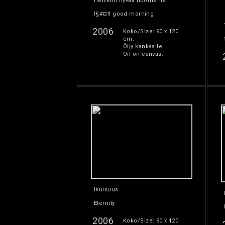
Helvetin hyvää huomenta
!§#¤!! good morning
2006
Koko/Size: 90 x 120
cm.
Öljy kankaalle.
Oil on canvas.
Ikuisuus
Eternity
2006
Koko/Size: 90 x 120