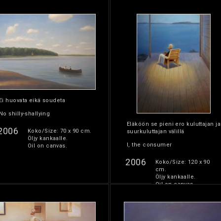
Ei huovata eikä soudeta
No shilly-shallying
Eläköön se pieni ero kuluttajan ja
2006
Koko/Size: 70 x 90 cm.
suurkuluttajan välillä
Öljy kankaalle.
I, the consumer
Oil on canvas.
2006
Koko/Size: 120 x 90
cm.
Öljy kankaalle.
Oil on canvas.