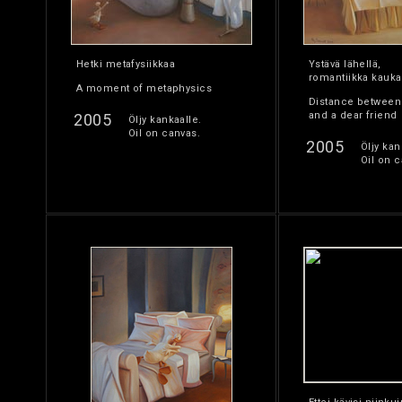
Hetki metafysiikkaa
Ystävä lähellä,
romantiikka kauk
A moment of metaphysics
Distance between
and a dear friend
2005
Öljy kankaalle.
Oil on canvas.
2005
Öljy kan
Oil on c