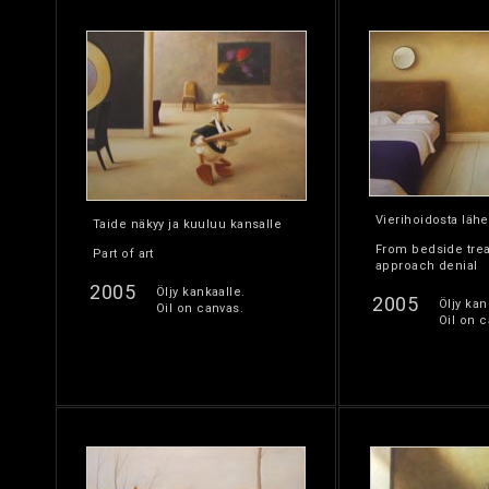
Vierihoidosta läh
Taide näkyy ja kuuluu kansalle
From bedside tre
Part of art
approach denial
2005
Öljy kankaalle.
2005
Öljy kan
Oil on canvas.
Oil on c