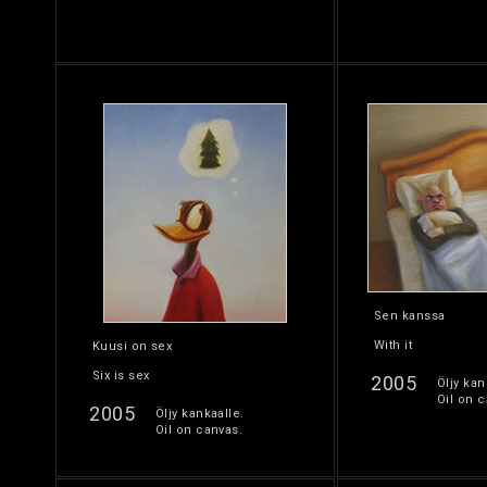
Sen kanssa
With it
Kuusi on sex
Six is sex
2005
Öljy kan
Oil on c
2005
Öljy kankaalle.
Oil on canvas.