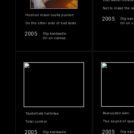
Ettei kävisi niinku
Not to make the 
Huonon maun tuolla puolen
2005
Öljy kan
On the other side of bad taste
Oil on c
2005
Öljy kankaalle.
Oil on canvas.
Avaruuden ääni
Täydellistä hallintaa
The sound of spa
Total control
2005
2005
Öljy kan
Öljy kankaalle.