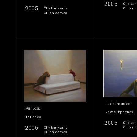
2005
Öljy kan
2005
Öljy kankaalle.
Oil on c
Oil on canvas.
Uudet haasteet
Ääripäät
New subpoenas
Far ends
2005
Öljy kan
2005
Oil on c
Öljy kankaalle.
Oil on canvas.