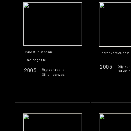
Innostunut sonni
Instar verecundia
The eager bull
2005
Öljy kan
2005
Öljy kankaalle.
Oil on c
Oil on canvas.