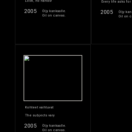
Look, no hands!
Every life asks for
2005
2005
Öljy kankaalle.
Öljy kan
Oil on canvas.
Oil on c
Kohteet vaihtuvat
The subjects vary
2005
Öljy kankaalle.
Oil on canvas.