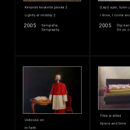
Kevyesti keskellä päivää 2
(Läpi) ajan, tulen 
Lightly at midday 2
I drive, I come and
2005
2005
Serigrafia.
Öljy kan
Serigraphy.
Oil on c
Tilaa ja aikaa
Uskossa on
Space and time
In faith