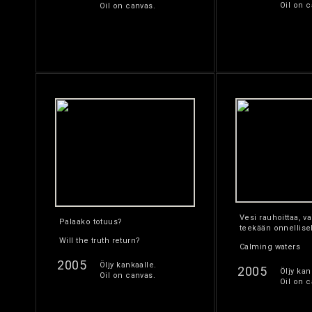
Oil on c
Oil on canvas.
Vesi rauhoittaa, v
Palaako totuus?
teekään onnellise
Will the truth return?
Calming waters
2005
Öljy kankaalle.
2005
Öljy kan
Oil on canvas.
Oil on c