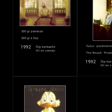
200 gr päivässä
200 gr a Day
1992
Tulos - positiivine
Öljy kankaalle.
Oil on canvas.
The Result - Posit
1992
Öljy kan
Oil on c