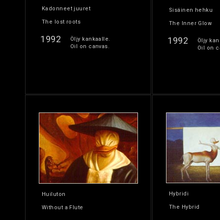
Kadonneet juuret
Sisäinen hehku
The lost roots
The Inner Glow
1992
1992
Öljy kankaalle.
Öljy kan
Oil on canvas.
Oil on c
Hybridi
Huiluton
The Hybrid
Without a Flute