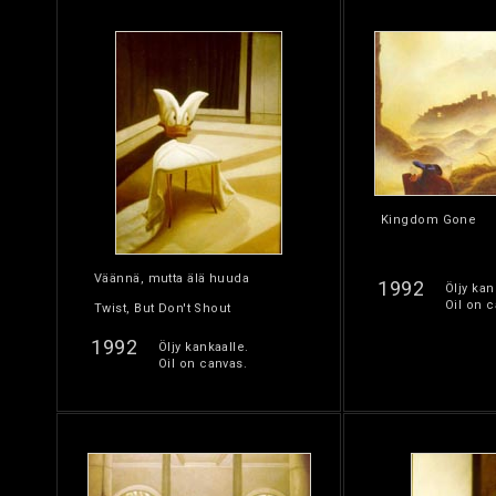
Kingdom Gone
Väännä, mutta älä huuda
1992
Öljy kan
Oil on c
Twist, But Don't Shout
1992
Öljy kankaalle.
Oil on canvas.