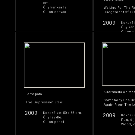
cm.
Öljy kankaalle.
Waiting For The R
Oil on canvas.
Judgement Of His
2009
Koko/Si
Öljy kan
Oil on c
Kuormasta on taas
Lamapata
Somebody Has Be
The Depression Stew
Again From The L
2009
Koko/Size: 50 x 65 cm.
2009
Koko/Siz
Öljy levylle.
Puu, ölj
Oil on panel.
Wood, oi