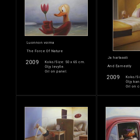
Luonnon voima
The Force Of Nature
Ja hartaasti
2009
Koko/Size: 50 x 65 cm.
And Earnestly
Öljy levylle.
Oil on panel.
2009
Koko/Si
Öljy kan
Oil on c