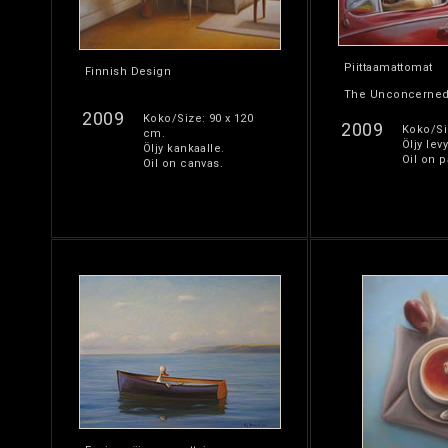
Piittaamattomat
Finnish Design
The Unconcerne
2009
Koko/Size: 90 x 120
2009
Koko/Si
cm.
Öljy levy
Öljy kankaalle.
Oil on p
Oil on canvas.