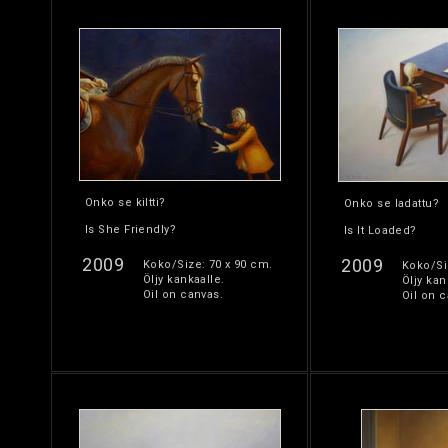
Onko se kiltti?
Onko se ladattu?
Is She Friendly?
Is It Loaded?
2009
2009
Koko/Size: 70 x 90 cm.
Koko/Si
Öljy kankaalle.
Öljy kan
Oil on canvas.
Oil on c