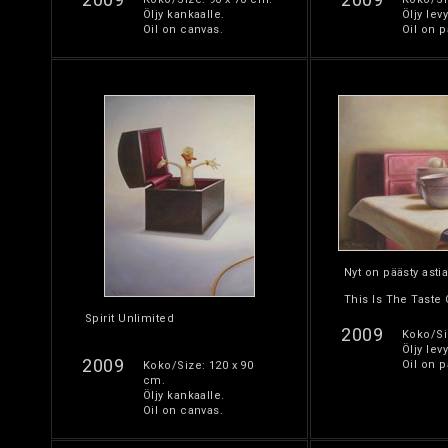
Öljy kankaalle.
Öljy levy
Oil on canvas.
Oil on p
Nyt on päästy ast
This Is The Taste
Spirit Unlimited
2009
Koko/Si
Öljy levy
2009
Oil on p
Koko/Size: 120 x 90
cm.
Öljy kankaalle.
Oil on canvas.