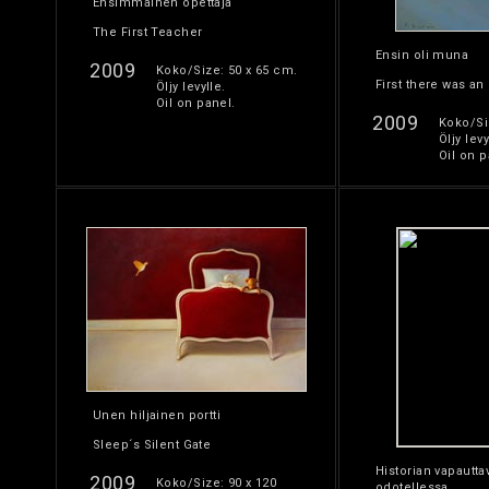
Ensimmäinen opettaja
The First Teacher
Ensin oli muna
2009
Koko/Size: 50 x 65 cm.
First there was an
Öljy levylle.
Oil on panel.
2009
Koko/Si
Öljy levy
Oil on p
Unen hiljainen portti
Sleep´s Silent Gate
Historian vapautta
2009
Koko/Size: 90 x 120
odotellessa