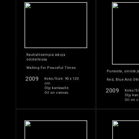
Rauhallisempia aikoja
odotellessa
Waiting For Peaceful Times
Punaista, sinistä j
2009
Koko/Size: 90 x 120
Red, Blue And Oth
cm.
Öljy kankaalle.
2009
Koko/Si
Oil on canvas.
Öljy kan
Oil on c