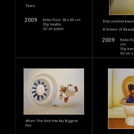
Tears
2009
Koko/Size: 50 x 65 cm.
Eräs unelma kaun
Öljy levylle.
Oil on panel.
A Dream of Beaut
2009
Koko/Si
cm.
Öljy kan
Oil on c
When The Shit Hits My Biggest
Fan