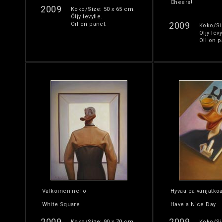
Cheers!
2009
Koko/Size: 50 x 65 cm.
Öljy levylle.
2009
Oil on panel.
Koko/Si
Öljy levy
Oil on p
Valkoinen neliö
Hyvää päivänjatko
White Square
Have a Nice Day
2009
2009
Koko/Size: 90 x 70 cm.
Koko/Si