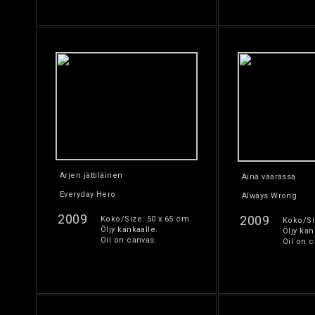
Arjen jättiläinen
Aina väärässä
Everyday Hero
Always Wrong
2009
2009
Koko/Size: 50 x 65 cm.
Koko/Si
Öljy kankaalle.
Öljy kan
Oil on canvas.
Oil on c