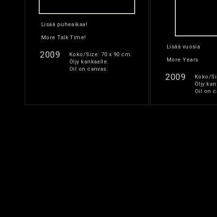
Lisää puheaikaa!
More Talk Time!
Lisää vuosia
2009
Koko/Size: 70 x 90 cm.
More Years
Öljy kankaalle.
Oil on canvas.
2009
Koko/Si
Öljy kan
Oil on c