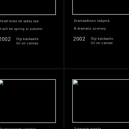
Dramaattinen näkymä
Kevät tulee tai syksy saa
A dramatic scenery
It will be spring or autumn
2002
2002
Öljy kankaalle.
Öljy kankaalle.
Oil on canvas.
Oil on canvas.
Tukevasti maalla