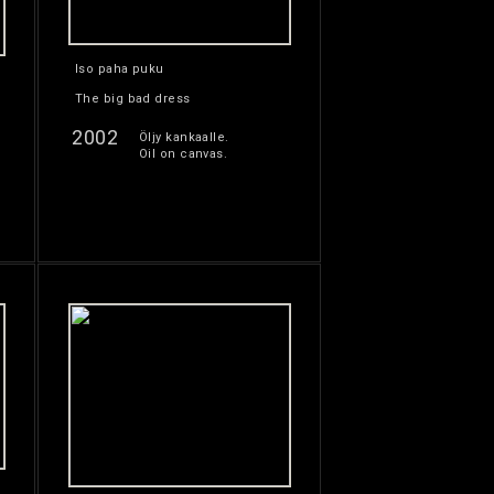
Iso paha puku
The big bad dress
2002
Öljy kankaalle.
Oil on canvas.