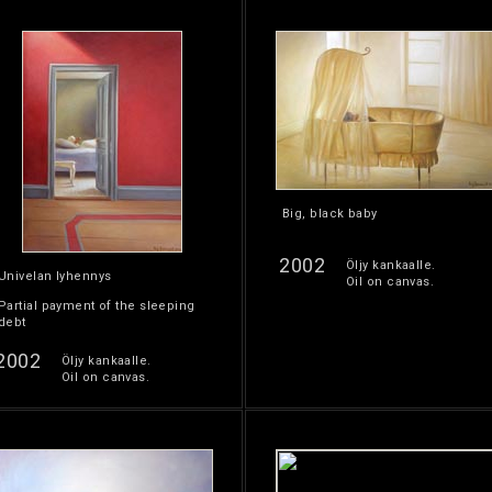
Big, black baby
2002
Öljy kankaalle.
Univelan lyhennys
Oil on canvas.
Partial payment of the sleeping
debt
2002
Öljy kankaalle.
Oil on canvas.