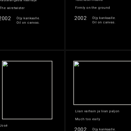
Rautalangasta vääntäjä
Firmly on the ground
The wiretwister
2002
2002
Öljy kankaalle.
Öljy kankaalle.
Oil on canvas.
Oil on canvas.
Liian varhain ja liian paljon
Much too early
José
2002
Öljy kankaalle.