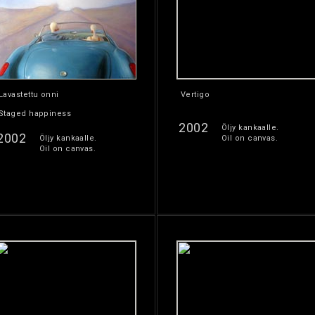
Lavastettu onni
Vertigo
Staged happiness
2002
Öljy kankaalle.
2002
Öljy kankaalle.
Oil on canvas.
Oil on canvas.