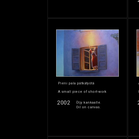
Pieni pala pätkätyötä
A small piece of short-work
2002
Öljy kankaalle.
Oil on canvas.