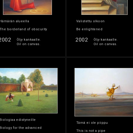
Hämärän alueella
Valistettu olkoon
The borderland of obscurity
Be enlightened
2002
2002
Öljy kankaalle.
Öljy kankaalle.
Oil on canvas.
Oil on canvas.
Biologiaa edistyneille
Tämä ei ole piippu
Biology for the advanced
This is not a pipe