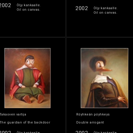
2002
Öljy kankaalle.
2002
Öljy kankaalle.
Oil on canvas.
Oil on canvas.
Takaoven vartija
Röyhkeän pöyhkeys
The guardian of the backdoor
Double arrogant
2002
2002
Öljy kankaalle.
Öljy kankaalle.