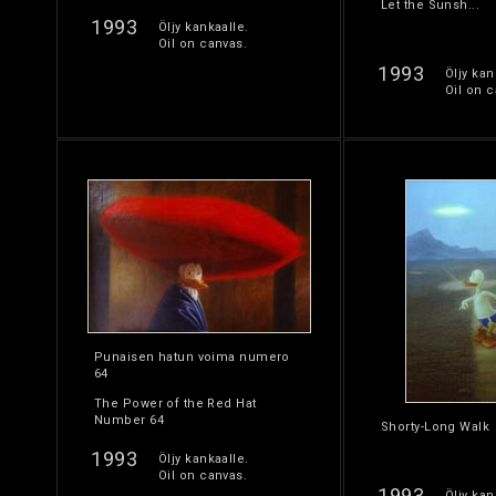
Let the Sunsh...
1993
Öljy kankaalle.
Oil on canvas.
1993
Öljy kan
Oil on c
Punaisen hatun voima numero
64
The Power of the Red Hat
Number 64
Shorty-Long Walk
1993
Öljy kankaalle.
Oil on canvas.
1993
Öljy kan