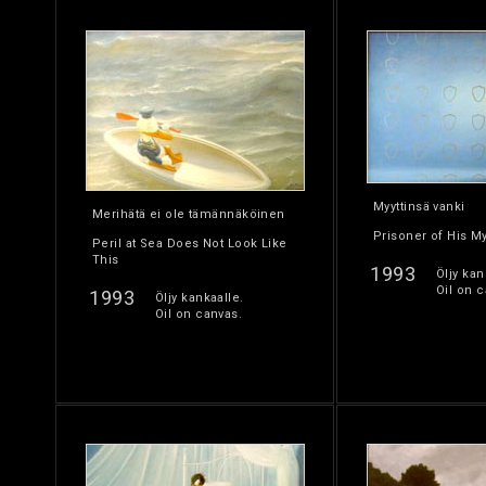
Myyttinsä vanki
Merihätä ei ole tämännäköinen
Prisoner of His M
Peril at Sea Does Not Look Like
This
1993
Öljy kan
Oil on c
1993
Öljy kankaalle.
Oil on canvas.