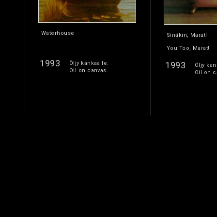
Waterhouse
Sinäkin, Marat!
You Too, Marat!
1993
Öljy kankaalle.
1993
Öljy kan
Oil on canvas.
Oil on c