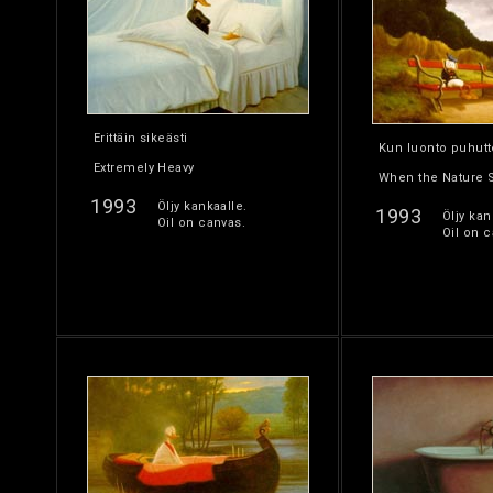
Erittäin sikeästi
Kun luonto puhutt
Extremely Heavy
When the Nature 
1993
Öljy kankaalle.
1993
Öljy kan
Oil on canvas.
Oil on c