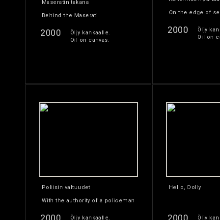
Maseratin takana
On the edge of s
Behind the Maserati
2000
Öljy kan
2000
Öljy kankaalle.
Oil on c
Oil on canvas.
Poliisin valtuudet
Hello, Dolly
With the authority of a policeman
2000
2000
Öljy kankaalle.
Öljy kan