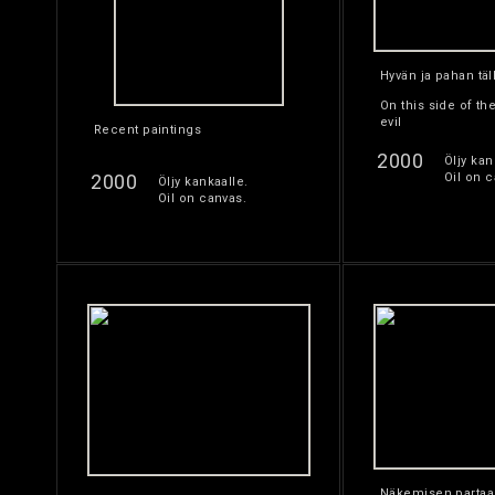
Hyvän ja pahan täl
On this side of t
evil
Recent paintings
2000
Öljy kan
2000
Oil on c
Öljy kankaalle.
Oil on canvas.
Näkemisen partaa