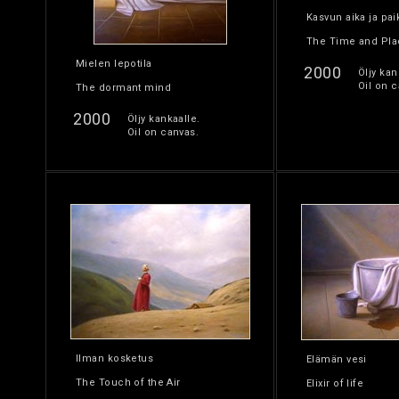
Kasvun aika ja pai
The Time and Pla
Mielen lepotila
2000
Öljy kan
Oil on c
The dormant mind
2000
Öljy kankaalle.
Oil on canvas.
Ilman kosketus
Elämän vesi
The Touch of the Air
Elixir of life