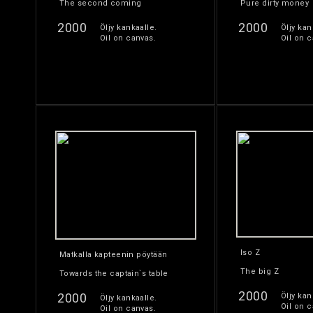
The second coming
Pure dirty money
2000
2000
Öljy kankaalle.
Öljy kan
Oil on canvas.
Oil on c
Iso Z
Matkalla kapteenin pöytään
The big Z
Towards the captain`s table
2000
2000
Öljy kan
Öljy kankaalle.
Oil on c
Oil on canvas.