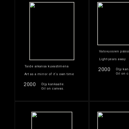
Valovuosien pääs
Light-years away
Taide aikansa kuvastimena
2000
Öljy kan
Oil on c
Art as a mirror of it´s own time
2000
Öljy kankaalle.
Oil on canvas.