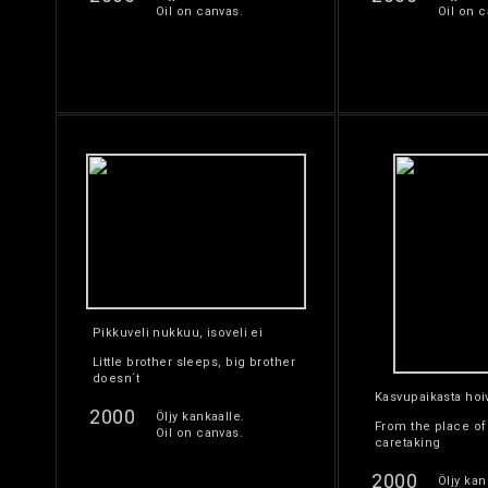
Oil on canvas.
Oil on c
Pikkuveli nukkuu, isoveli ei
Little brother sleeps, big brother
doesn´t
Kasvupaikasta ho
2000
Öljy kankaalle.
From the place of
Oil on canvas.
caretaking
2000
Öljy kan