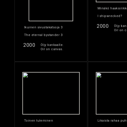
Minäkö haaksirik
I shipwrecked?
2000
Öljy kan
Ikuinen sivustakatsoja 3
Oil on c
The eternal bystander 3
2000
Öljy kankaalle.
Oil on canvas.
Toinen tuleminen
Likaista rahaa pu