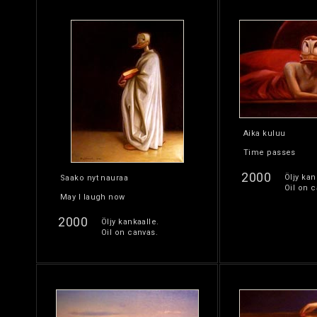
Aika kuluu
Time passes
2000
Öljy kan
Saako nyt nauraa
Oil on c
May I laugh now
2000
Öljy kankaalle.
Oil on canvas.