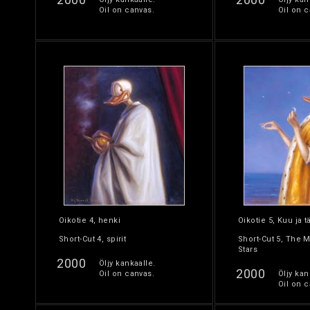
Oil on canvas.
Oil on c
Oikotie 4, henki
Oikotie 5, Kuu ja 
Short-Cut 4, spirit
Short-Cut 5, The 
Stars
2000
Öljy kankaalle.
2000
Oil on canvas.
Öljy kan
Oil on c