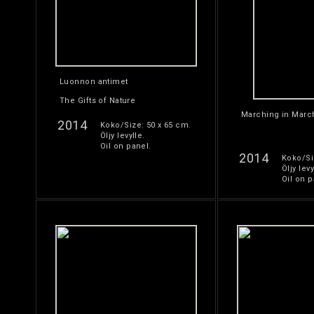
Luonnon antimet
The Gifts of Nature
Marching in March
2014
Koko/Size: 50 x 65 cm.
Öljy levylle.
Oil on panel.
2014
Koko/Si
Öljy levy
Oil on p