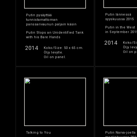
Putin lännessä
Putin pysäyttää
syyskuussa 2015
tunnistamattoman
panssarivaunun paljain käsin
Putin in the West
in September 201
Putin Stops an Unidentified Tank
with his Bare Hands
2014
Koko/Si
2014
Öljy levy
Koko/Size: 50 x 65 cm.
Oil on p
Öljy levylle.
Oil on panel.
Talking to You
Putin Narva-joella