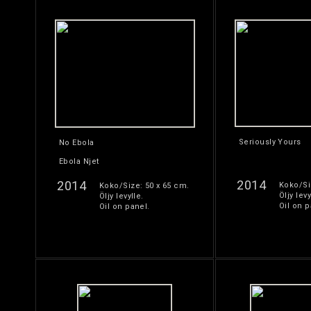
Seriously Yours
No Ebola
Ebola Njet
2014
2014
Koko/Si
Koko/Size: 50 x 65 cm.
Öljy levy
Öljy levylle.
Oil on p
Oil on panel.