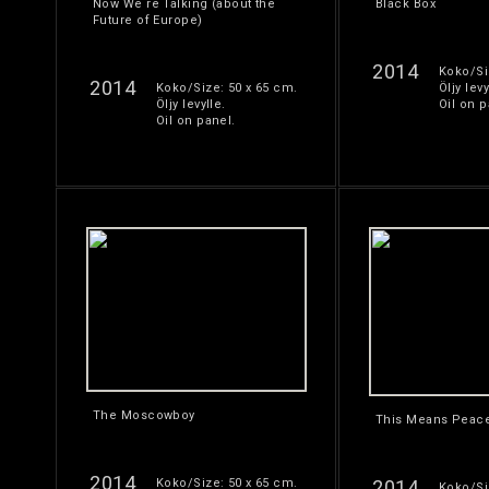
Now We´re Talking (about the
Black Box
Future of Europe)
2014
Koko/Si
2014
Koko/Size: 50 x 65 cm.
Öljy levy
Öljy levylle.
Oil on p
Oil on panel.
The Moscowboy
This Means Peace
2014
Koko/Size: 50 x 65 cm.
2014
Koko/Si