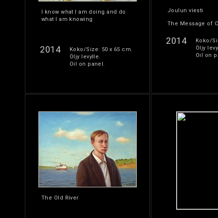
Joulun viesti
I know what I am doing and do
what I am knowing
The Message of C
2014
Koko/Si
2014
Öljy levy
Koko/Size: 50 x 65 cm.
Oil on p
Öljy levylle.
Oil on panel.
The Old River