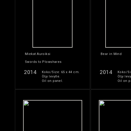
Miekat Auroiksi
Bear in Mind
Swords to Plowshares
2014
2014
Koko/Size: 65 x 44 cm.
Koko/Si
Öljy levylle.
Öljy levy
Oil on panel.
Oil on p