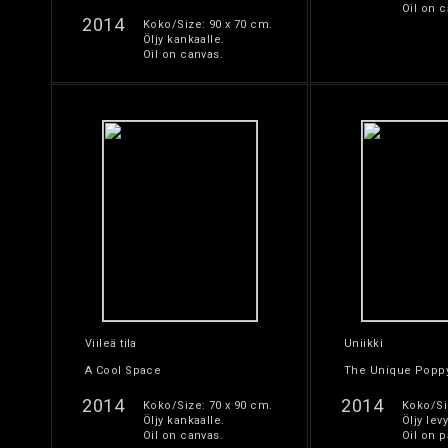
Oil on c
2014
Koko/Size: 90 x 70 cm.
Öljy kankaalle.
Oil on canvas.
Viileä tila
Uniikki
A Cool Space
The Unique Popp
2014
2014
Koko/Size: 70 x 90 cm.
Koko/Si
Öljy kankaalle.
Öljy levy
Oil on canvas.
Oil on p