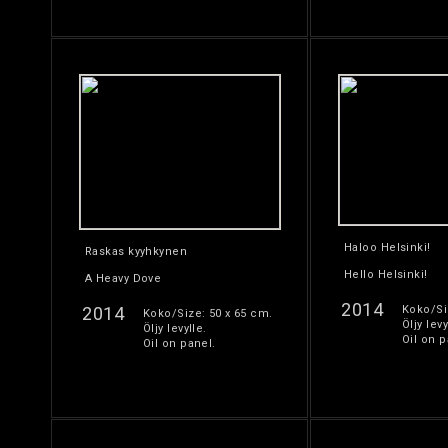
Haloo Helsinki!
Raskas kyyhkynen
Hello Helsinki!
A Heavy Dove
2014
2014
Koko/Si
Koko/Size: 50 x 65 cm.
Öljy levy
Öljy levylle.
Oil on p
Oil on panel.