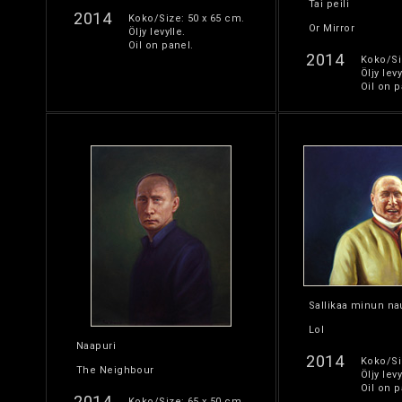
Tai peili
2014
Koko/Size: 50 x 65 cm.
Or Mirror
Öljy levylle.
Oil on panel.
2014
Koko/Si
Öljy levy
Oil on p
Sallikaa minun na
Lol
Naapuri
2014
Koko/Si
The Neighbour
Öljy levy
Oil on p
2014
Koko/Size: 65 x 50 cm.