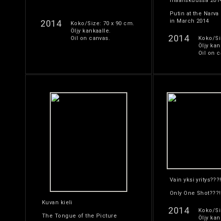
maaliskuussa 201
Putin at the Narva
in March 2014
2014
Koko/Size: 70 x 90 cm.
Öljy kankaalle.
2014
Oil on canvas.
Koko/Si
Öljy kan
Oil on c
Vain yksi yritys???!
Only One Shot???!
Kuvan kieli
2014
Koko/Si
The Tongue of the Picture
Öljy kan