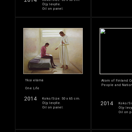
Öljy levylle.
Oil on panel.
Yksi elämä
Atom of Finland 
People and Natio
One Life
2014
Koko/Size: 50 x 65 cm.
2014
Öljy levylle.
Koko/Si
Oil on panel.
Öljy levy
Oil on p