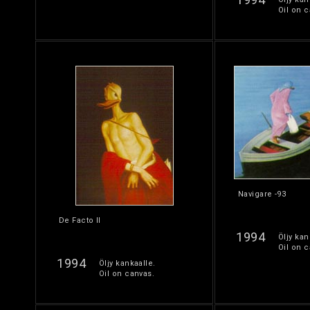
Oil on c
Navigare -93
De Facto II
1994
Öljy kan
Oil on c
1994
Öljy kankaalle.
Oil on canvas.