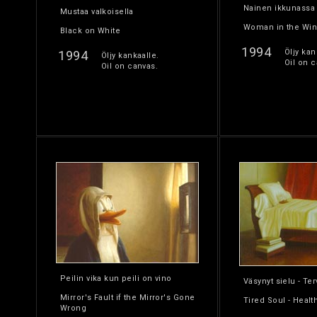
Nainen ikkunassa
Mustaa valkoisella
Woman in the Wi
Black on White
1994
Öljy kan
1994
Öljy kankaalle.
Oil on c
Oil on canvas.
Peilin vika kun peili on vino
Väsynyt sielu - Te
Mirror's Fault if the Mirror's Gone
Tired Soul - Healt
Wrong