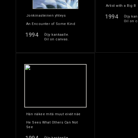
Artist with a Big B
1994
Jonkinasteinen yhteys
Öljy kan
Oil on c
An Encounter of Some Kind
1994
Öljy kankaalle.
Oil on canvas.
Hän näkee mitä muut eivät näe
He Sees What Others Can Not
See
1994
Öljy kankaalle.