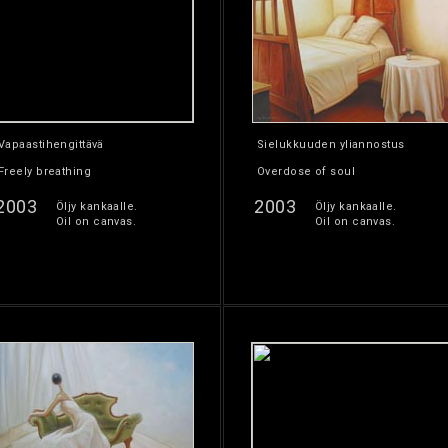
Vapaastihengittävä
Sielukkuuden yliannostus
Freely breathing
Overdose of soul
2003
2003
Öljy kankaalle.
Öljy kankaalle.
Oil on canvas.
Oil on canvas.