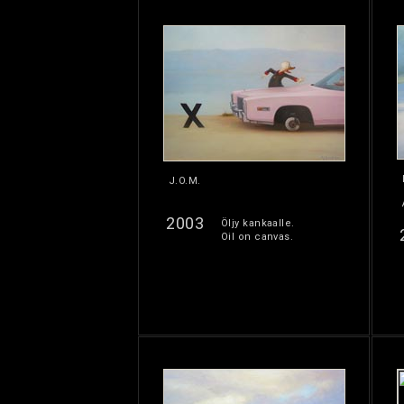
J.O.M.
2003
Öljy kankaalle.
Oil on canvas.