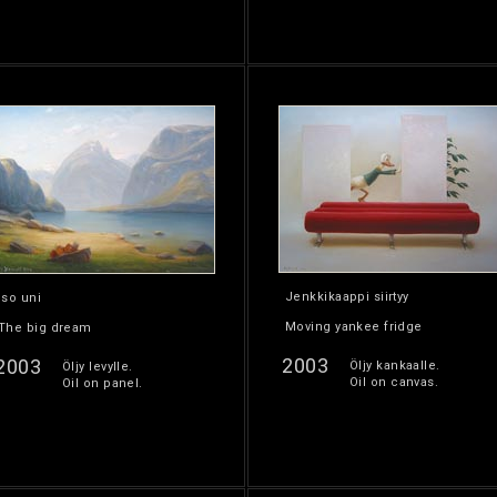
Jenkkikaappi siirtyy
Iso uni
Moving yankee fridge
The big dream
2003
2003
Öljy kankaalle.
Öljy levylle.
Oil on canvas.
Oil on panel.