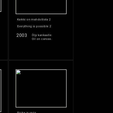
Kaikki on mahdollista 2
Everything is possible 2
2003
Öljy kankaalle.
Oil on canvas.
Poika ja varis