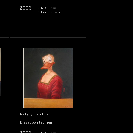
2003
Öljy kankaalle.
Oil on canvas.
Pettynyt perillinen
Dissappointed heir
2003
Öljy kankaalle.