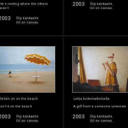
2003
He´s resting where the others
Öljy kankaalle.
aren´t
Oil on canvas.
2003
Öljy kankaalle.
Oil on canvas.
Sehän on on the beach
Lahja tuntemattomalta
Isn´t it on the beach
A gift from a someone unknown
2003
2003
Öljy kankaalle.
Öljy kankaalle.
Oil on canvas.
Oil on canvas.