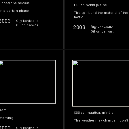
Jossain vaiheessa
Pullon henki ja aine
In a certain phase
The spirit and the material of the
bottle
2003
Öljy kankaalle.
Oil on canvas.
2003
Öljy kankaalle.
Oil on canvas.
Aamu
Sää voi muuttua, minä en
Morning
The weather may change, I don´t
2003
Öljy kankaalle.