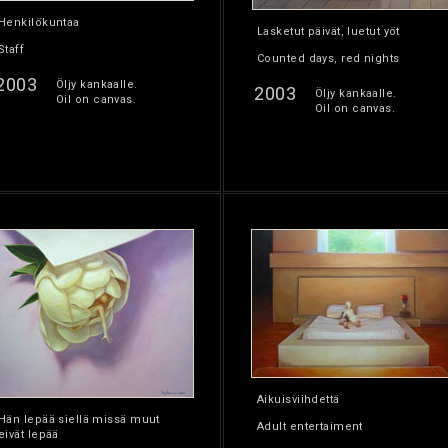
Henkilökuntaa
Lasketut päivät, luetut yöt
Staff
Counted days, red nights
2003
Öljy kankaalle.
2003
Öljy kankaalle.
Oil on canvas.
Oil on canvas.
Aikuisviihdettä
Hän lepää siellä missä muut
Adult entertaiment
eivät lepää