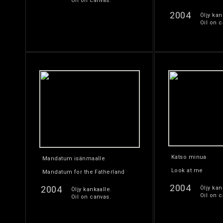
Oil on canvas.
2004
Öljy kan
Oil on c
Katso minua
Mandatum isänmaalle
Look at me
Mandatum for the Fatherland
2004
2004
Öljy kan
Öljy kankaalle.
Oil on c
Oil on canvas.