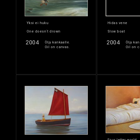
Yksi ei huku
Hidas vene
One doesn´t drown
Slow boat
2004
2004
Öljy kankaalle.
Öljy kan
Oil on canvas.
Oil on c
Four letter world