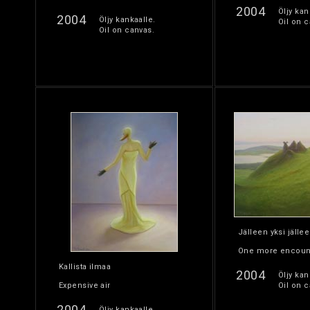
2004
Öljy kan
2004
Öljy kankaalle.
Oil on c
Oil on canvas.
Jälleen yksi jäll
One more encoun
Kallista ilmaa
2004
Öljy kan
Expensive air
Oil on c
2004
Öljy kankaalle.