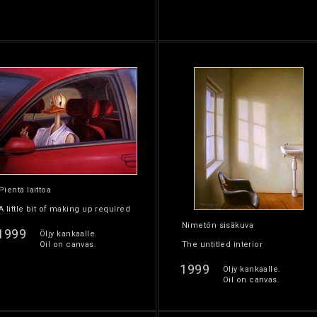
Pientä laittoa
A little bit of making up required
Nimetön sisäkuva
1999
Öljy kankaalle.
Oil on canvas.
The untitled interior
1999
Öljy kankaalle.
Oil on canvas.