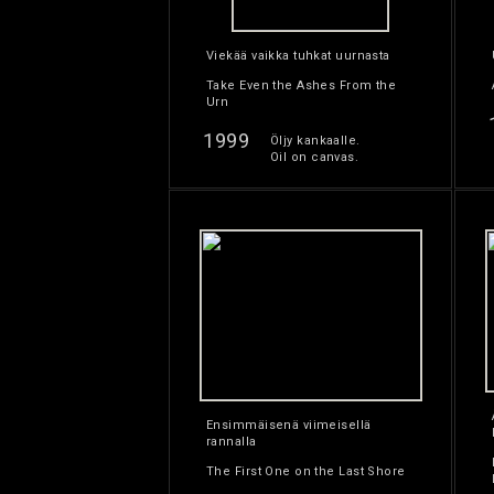
Viekää vaikka tuhkat uurnasta
Take Even the Ashes From the
Urn
1999
Öljy kankaalle.
Oil on canvas.
Ensimmäisenä viimeisellä
rannalla
The First One on the Last Shore