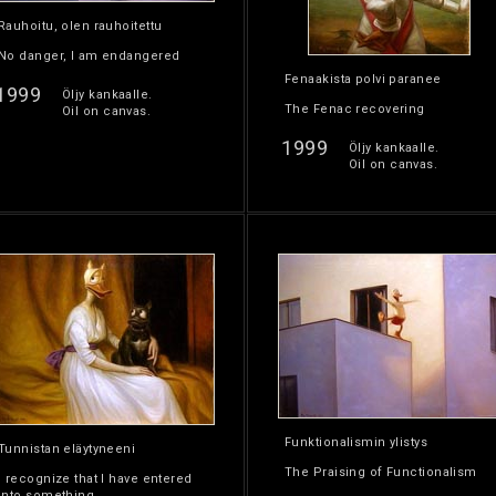
Rauhoitu, olen rauhoitettu
No danger, I am endangered
Fenaakista polvi paranee
1999
Öljy kankaalle.
The Fenac recovering
Oil on canvas.
1999
Öljy kankaalle.
Oil on canvas.
Funktionalismin ylistys
Tunnistan eläytyneeni
The Praising of Functionalism
I recognize that I have entered
into something