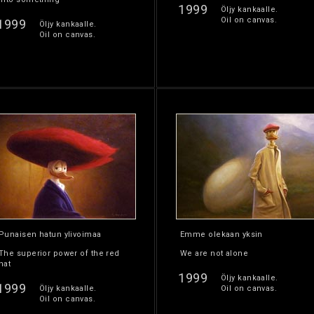
1999
Öljy kankaalle.
Oil on canvas.
1999
Öljy kankaalle.
Oil on canvas.
Punaisen hatun ylivoimaa
Emme olekaan yksin
The superior power of the red
We are not alone
hat
1999
Öljy kankaalle.
1999
Öljy kankaalle.
Oil on canvas.
Oil on canvas.