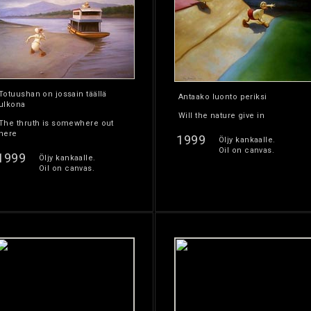
Totuushan on jossain täällä
Antaako luonto periksi
ulkona
Will the nature give in
The thruth is somewhere out
here
1999
Öljy kankaalle.
Oil on canvas.
1999
Öljy kankaalle.
Oil on canvas.