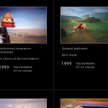
Kadonneen tasapainon
Syntynyt syylliseksi
metsästys
Born Guilty
In search of the lost balance
1999
Öljy kankaalle.
1999
Öljy kankaalle.
Oil on canvas.
Oil on canvas.