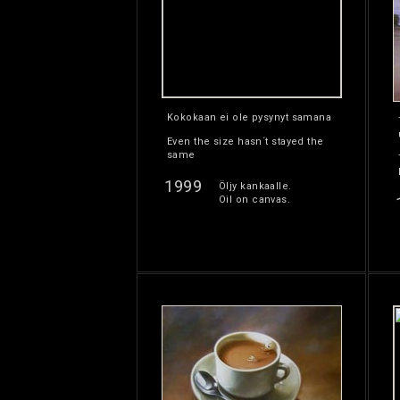
Kokokaan ei ole pysynyt samana
Even the size hasn´t stayed the
same
1999
Öljy kankaalle.
Oil on canvas.