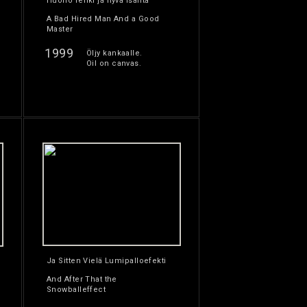
Huono renki ja hyvä isäntä
A Bad Hired Man And a Good
Master
1999
Öljy kankaalle.
Oil on canvas.
Ja Sitten Vielä Lumipalloefekti
And After That the
Snowballeffect