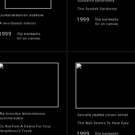
Sundellin syndrooma
The Sundell Syndrome
Uustanskalainen sisäkuva
1999
Öljy kankaalle.
A neo-Danish Interior
Oil on canvas.
1999
Öljy kankaalle.
Oil on canvas.
Älä himoitse lähimmäisesi
Seinällä näyttää olevan silmät
kuorma-autoa
The Wall Seems To Have Eyes
Do Not Feel A Desire For Your
Neighbour's Truck
1999
Öljy kankaalle.