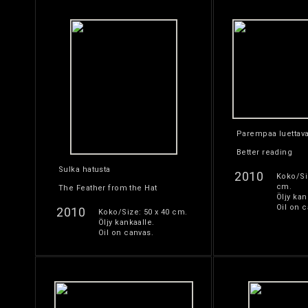
Parempaa luettav
Better reading
Sulka hatusta
2010
Koko/Si
cm.
The Feather from the Hat
Öljy kan
Oil on c
2010
Koko/Size: 50 x 40 cm.
Öljy kankaalle.
Oil on canvas.