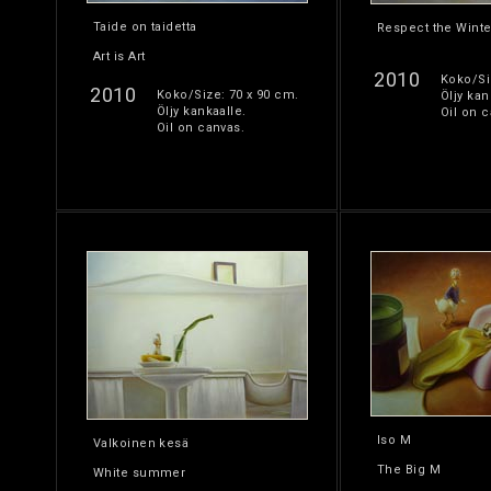
Taide on taidetta
Respect the Winte
Art is Art
2010
Koko/Si
2010
Koko/Size: 70 x 90 cm.
Öljy kan
Öljy kankaalle.
Oil on c
Oil on canvas.
Iso M
Valkoinen kesä
The Big M
White summer