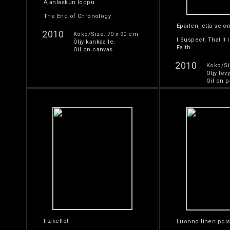
Ajanlaskun loppu
The End of Chronology
Epäilen, että se o
2010
Koko/Size: 70 x 90 cm.
I Suspect, That It 
Öljy kankaalle.
Faith
Oil on canvas.
2010
Koko/Si
Öljy levy
Oil on p
Iltakellot
Luonnollinen poi