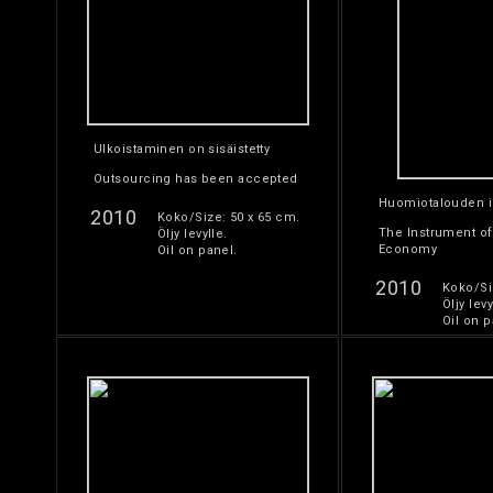
Ulkoistaminen on sisäistetty
Outsourcing has been accepted
Huomiotalouden i
2010
Koko/Size: 50 x 65 cm.
The Instrument o
Öljy levylle.
Economy
Oil on panel.
2010
Koko/Si
Öljy levy
Oil on p