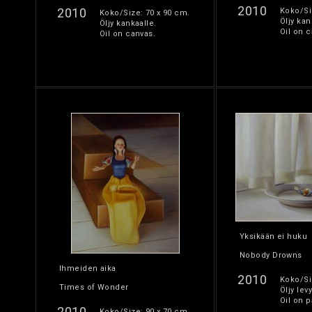
2010
2010
Koko/Si
Koko/Size: 70 x 90 cm.
Öljy kan
Öljy kankaalle.
Oil on c
Oil on canvas.
Yksikään ei huku
Nobody Drowns
Ihmeiden aika
2010
Koko/Si
Times of Wonder
Öljy levy
Oil on p
2010
Koko/Size: 90 x 70 cm.