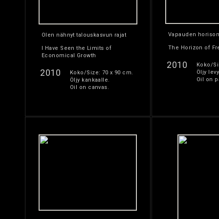
Vapauden horisont
Olen nähnyt talouskasvun rajat
The Horizon of F
I Have Seen the Limits of
Economical Growth
2010
Koko/Si
2010
Öljy levy
Koko/Size: 70 x 90 cm.
Oil on p
Öljy kankaalle.
Oil on canvas.