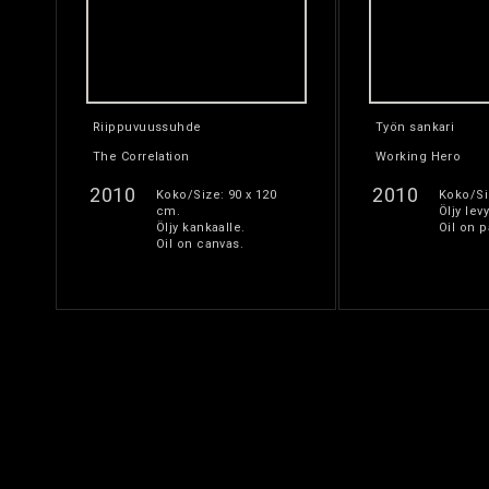
Riippuvuussuhde
Työn sankari
The Correlation
Working Hero
2010
2010
Koko/Size: 90 x 120
Koko/Si
cm.
Öljy levy
Öljy kankaalle.
Oil on p
Oil on canvas.