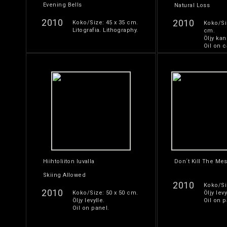
Evening Bells
Natural Loss
2010
2010
Koko/Size: 45 x 35 cm.
Koko/Si
Litografia. Lithography.
cm.
Öljy kan
Oil on c
Hiihtoliiton luvalla
Don´t Kill The Me
Skiing Allowed
2010
Koko/Si
2010
Koko/Size: 50 x 50 cm.
Öljy levy
Öljy levylle.
Oil on p
Oil on panel.