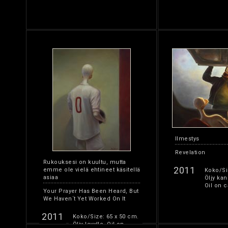
Ilmestys
Revelation
Rukouksesi on kuultu, mutta
2011
emme ole vielä ehtineet käsitellä
Koko/Si
asiaa
Öljy kan
Oil on c
Your Prayer Has Been Heard, But
We Haven´t Yet Worked On It
2011
Koko/Size: 65 x 50 cm.
Öljy levylle. Oil on