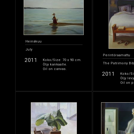
Heinäkuu
July
Perintöraamattu
2011
Koko/Size: 70 x 90 cm.
The Patrimony Bi
Öljy kankaalle.
Oil on canvas.
2011
Koko/Si
Öljy levy
Oil on p