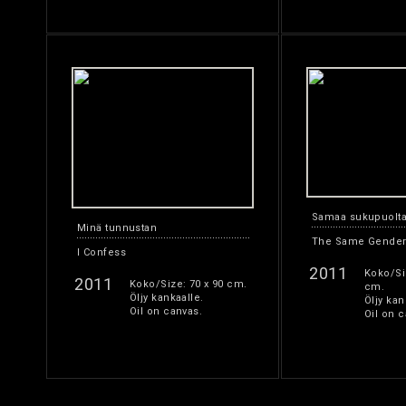
Samaa sukupuolt
Minä tunnustan
The Same Gende
I Confess
2011
Koko/Si
2011
Koko/Size: 70 x 90 cm.
cm.
Öljy kankaalle.
Öljy kan
Oil on canvas.
Oil on c