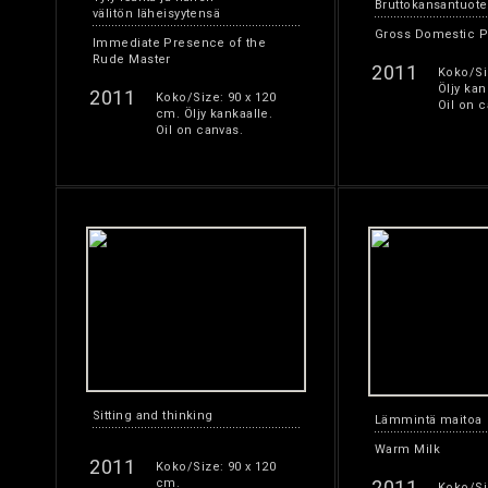
Bruttokansantuote
välitön läheisyytensä
Gross Domestic P
Immediate Presence of the
Rude Master
2011
Koko/Si
Öljy kan
2011
Koko/Size: 90 x 120
Oil on c
cm. Öljy kankaalle.
Oil on canvas.
Sitting and thinking
Lämmintä maitoa
Warm Milk
2011
Koko/Size: 90 x 120
cm.
2011
Koko/Si