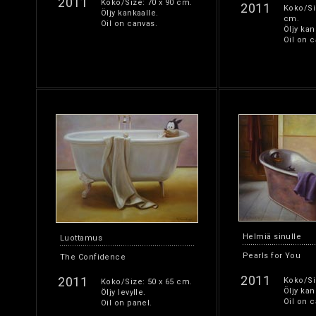
2011
Koko/Size: 70 x 90 cm.
2011
Koko/Si
Öljy kankaalle.
cm.
Oil on canvas.
Öljy kan
Oil on c
Helmiä sinulle
Luottamus
Pearls for You
The Confidence
2011
2011
Koko/Si
Koko/Size: 50 x 65 cm.
Öljy kan
Öljy levylle.
Oil on c
Oil on panel.