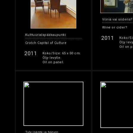
Viiniä vai siideriä?
Wine or cider?
Kulttuurialapääkaupunki
2011
Koko/Si
Öljy levy
Crotch Capital of Culture
Oil on p
2011
Koko/Size: 65 x 50 cm.
Öljy levylle.
Oil on panel.
Tyly isäntä ja hänen