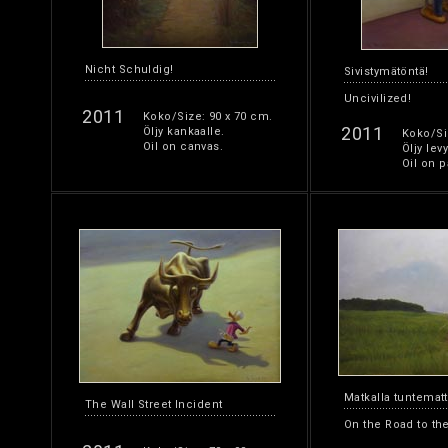
Nicht Schuldig!
Sivistymätöntä!
Uncivilized!
2011
Koko/Size: 90 x 70 cm.
2011
Öljy kankaalle.
Koko/Si
Oil on canvas.
Öljy levy
Oil on p
Matkalla tuntema
The Wall Street Incident
On the Road to t