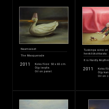
panel.
Naamiaiset
Tuskinpa siinä on
henkilökohtaista
The Masquerade
It is Hardly Anyth
2011
Koko/Size: 50 x 65 cm.
Öljy levylle.
2011
Koko/Si
Oil on panel.
Öljy kan
Oil on c