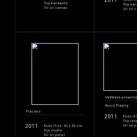
Öljy kankaalle.
Öljy kan
Oil on canvas.
Oil on c
Välttäkää pelaami
Avoid Playing
Placebo
2011
Koko/Si
Öljy levy
2011
Oil on p
Koko/Size: 65 x 50 cm.
Öljy levylle.
Oil on panel.